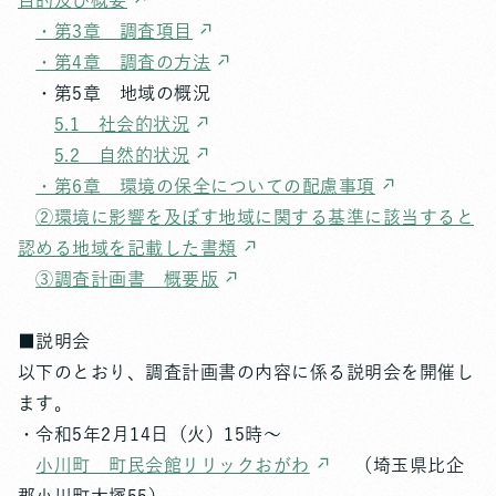
目的及び概要
・第3章 調査項目
・第4章 調査の方法
・第5章 地域の概況
5.1 社会的状況
5.2 自然的状況
・第6章 環境の保全についての配慮事項
②環境に影響を及ぼす地域に関する基準に該当すると
認める地域を記載した書類
③調査計画書 概要版
■説明会
以下のとおり、調査計画書の内容に係る説明会を開催し
ます。
・令和5年2月14日（火）15時～
小川町 町民会館リリックおがわ
（埼玉県比企