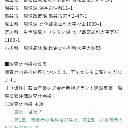
埼玉県 東松山環境管理事務所 東松山市六軒町5-1
深谷市 環境課 深谷市仲町11-1
熊谷市 環境政策課 熊谷市宮町2-47-1
嵐山町 環境課 比企郡嵐山町大字杉山1030-1
寄居町 生活環境エコタウン課 大里郡寄居町大字寄居
1180-1
小川町 環境農林課 比企郡小川町大字大塚55
■調査計画書の公表
調査計画書の内容については、下記からもご覧いただけ
ます。
「（仮称）石坂産業株式会社新規プラント建設事業 環
境影響評価調査計画書」
①調査計画書 本編
・表紙・目次
・第1章 事業者の名称及び住所、第2章 対象事業の