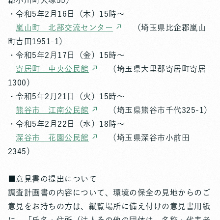
郡小川町大塚55）
・令和5年2月16日（木）15時～
嵐山町 北部交流センター
（埼玉県比企郡嵐山
町吉田1951-1）
・令和5年2月17日（金）15時～
寄居町 中央公民館
（埼玉県大里郡寄居町寄居
1300）
・令和5年2月21日（火）15時～
熊谷市 江南公民館
（埼玉県熊谷市千代325-1）
・令和5年2月22日（水）18時～
深谷市 花園公民館
（埼玉県深谷市小前田
2345）
■意見書の提出について
調査計画書の内容について、環境の保全の見地からのご
意見をお持ちの方は、縦覧場所に備え付けの意見書用紙