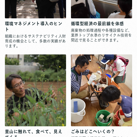
環境マネジメント導入のヒン
循環型経済の最前線を体感
ト
廃棄物の処理過程や各種設備など、
業界トップ水準のリサイクル技術を
組織におけるサステナビリティ人財
間近で見ることができます。
育成の機会として、多数の実績があ
ります。
里山に触れて、食べて、見え
ごみはどこへいくの？