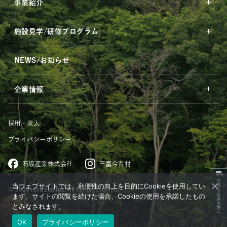
事業紹介
施設見学/研修プログラム
NEWS/お知らせ
企業情報
採用・求人
プライバシーポリシー
石坂産業株式会社
三富今昔村
お持ち込みの方へ
当ウェブサイトでは、利便性の向上を目的にCookieを使用してい
© 2025 Ishizaka Inc. All rights reserved.
ます。サイトの閲覧を続けた場合、Cookieの使用を承諾したもの
とみなされます。
OK
プライバシーポリシー