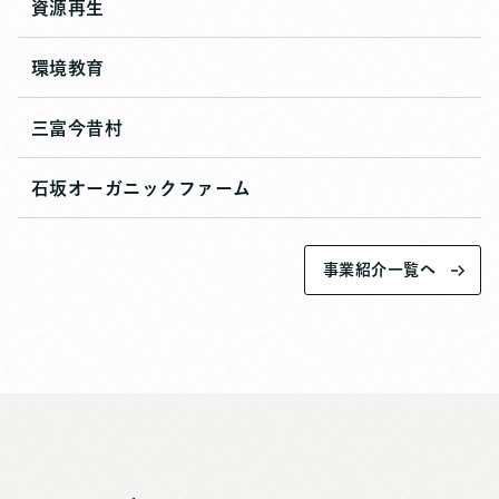
資源再生
環境教育
三富今昔村
石坂オーガニックファーム
事業紹介一覧へ
廃棄物をリサイクル資材に変え、再び社会へ。
ものづくり
の段階から企業活動を支援し、資源循環を生み出す。
環境問題に真正面から取り組む企業としての挑戦。
人々の
意識を変え、自然と共生する社会の担い手を育む。
荒廃した雑木林を、かつての美しい里山へと再生。
この地
で、自然と生きる知恵と文化を受け継いでいく。
自社農園で、地域伝統の循環農法を継承。
地表をごみで汚
すのではなく、生物多様性に富む土壌を再生させていく。