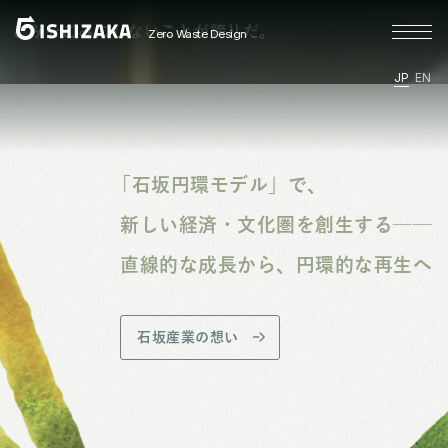
ごみをごみにしないことが誇りだ。
Zero Waste Design
JP
EN
「石坂円環モデル」で、
新しい経済・文化圏を創生する──
直線的な成長から、円環的な再生へ
石坂産業の想い