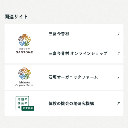
関連サイト
三富今昔村
三富今昔村
オンライン
ショップ
石坂
オーガニック
ファーム
体験の機会の場
研究機構