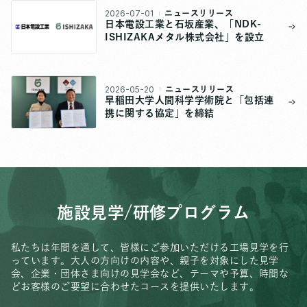
2026-07-01
ニュースリリース
日本電設工業と石坂産業、「NDK-
ISHIZAKAメタル株式会社」を設立
2026-05-20
ニュースリリース
早稲田大学人間科学学術院と「包括連
携に関する協定」を締結
施設見学/研修プログラム
私たちは年間を通して、皆様にご参加いただける工場見学を行
っています。
大人の方向けの内容や、親子を対象にした見学
会、
企業・団体さま向けの見学会など、
テーマや予算、時間な
どお客様のご要望に合わせたコースを提供いたします。