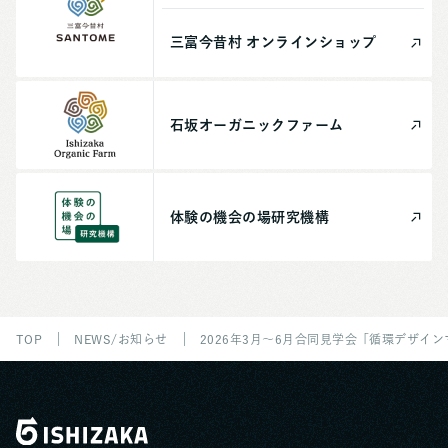
三富今昔村
オンライン
ショップ
石坂
オーガニック
ファーム
体験の機会の場
研究機構
TOP
NEWS/お知らせ
2026年3月～6月合同見学会「循環デザ