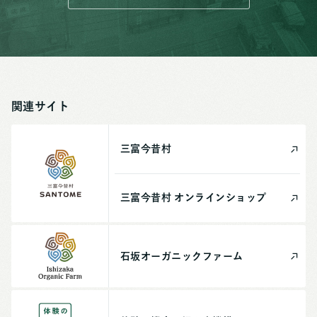
関連サイト
三富今昔村
三富今昔村
オンライン
ショップ
石坂
オーガニック
ファーム