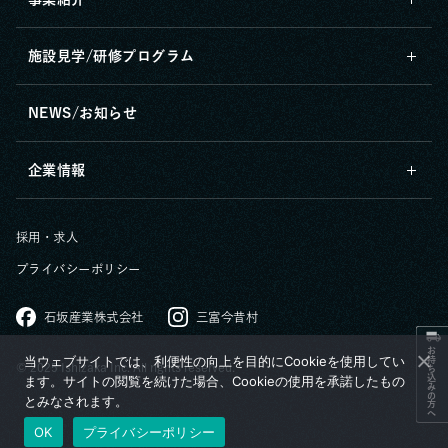
施設見学/研修プログラム
NEWS/お知らせ
企業情報
採用・求人
プライバシーポリシー
石坂産業株式会社
三富今昔村
お持ち込みの方へ
当ウェブサイトでは、利便性の向上を目的にCookieを使用してい
© 2025 Ishizaka Inc. All rights reserved.
ます。サイトの閲覧を続けた場合、Cookieの使用を承諾したもの
とみなされます。
OK
プライバシーポリシー