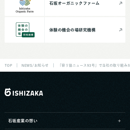
石坂
オーガニック
ファーム
体験の機会の場
研究機構
TOP
NEWS/お知らせ
「容リ協ニュース93号」で当社の取り組み
石坂産業の想い