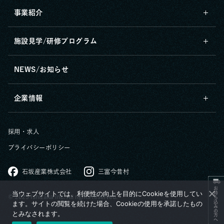
事業紹介
施設見学/研修プログラム
NEWS/お知らせ
企業情報
採用・求人
プライバシーポリシー
石坂産業株式会社
三富今昔村
お持ち込みの方へ
当ウェブサイトでは、利便性の向上を目的にCookieを使用してい
© 2025 Ishizaka Inc. All rights reserved.
ます。サイトの閲覧を続けた場合、Cookieの使用を承諾したもの
とみなされます。