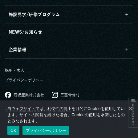
施設見学/研修プログラム
NEWS/お知らせ
企業情報
採用・求人
プライバシーポリシー
石坂産業株式会社
三富今昔村
お持ち込みの方へ
当ウェブサイトでは、利便性の向上を目的にCookieを使用してい
© 2025 Ishizaka Inc. All rights reserved.
ます。サイトの閲覧を続けた場合、Cookieの使用を承諾したもの
とみなされます。
OK
プライバシーポリシー