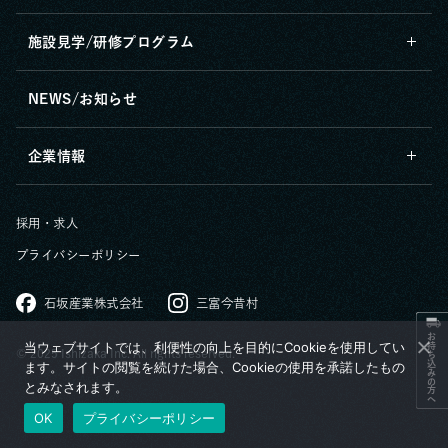
施設見学/研修プログラム
NEWS/お知らせ
企業情報
採用・求人
プライバシーポリシー
石坂産業株式会社
三富今昔村
お持ち込みの方へ
当ウェブサイトでは、利便性の向上を目的にCookieを使用してい
© 2025 Ishizaka Inc. All rights reserved.
ます。サイトの閲覧を続けた場合、Cookieの使用を承諾したもの
とみなされます。
OK
プライバシーポリシー