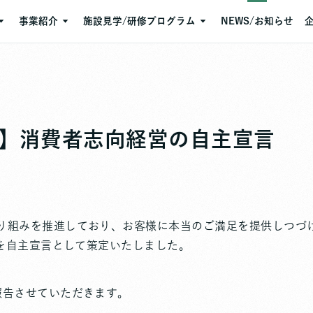
事業紹介
施設見学/研修プログラム
NEWS/お知らせ
い
事業紹介
施設見学/研修プログラム
産業廃棄物中間処理
プログラム一覧
ジ
資源再生
告】消費者志向経営の自主宣言
環境教育
三富今昔村
石坂オーガニックファーム
り組みを推進しており、お客様に本当のご満足を提供しつづ
容を自主宣言として策定いたしました。
報告させていただきます。