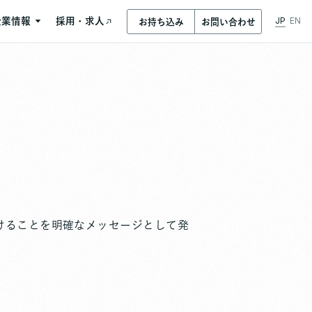
JP
EN
企業情報
採用・求人
お持ち込み
お問い合わせ
企業情報
会社概要/アクセス
沿革
国際規格/認定・受賞（表彰）
リジェネレーション
ギャラリー
数字で見る石坂産業
けることを明確なメッセージとして発
ロケーションサービス