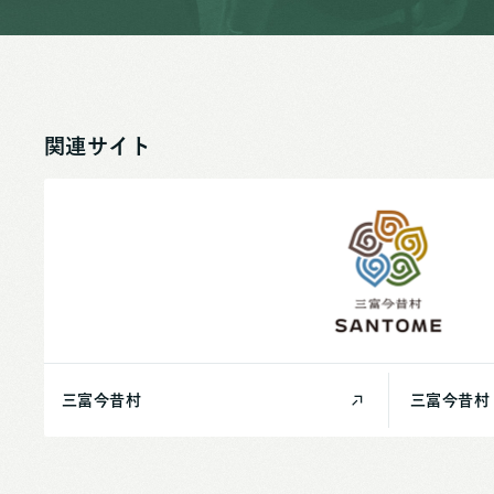
関連サイト
三富今昔村
三富今昔村