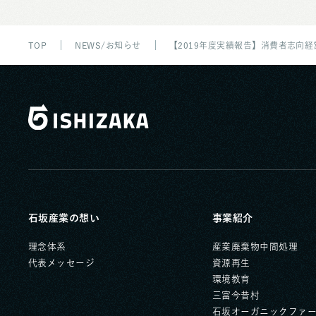
TOP
NEWS/お知らせ
【2019年度実績報告】消費者志向
石坂産業の想い
事業紹介
理念体系
産業廃棄物中間処理
代表メッセージ
資源再生
環境教育
三富今昔村
石坂オーガニックファ