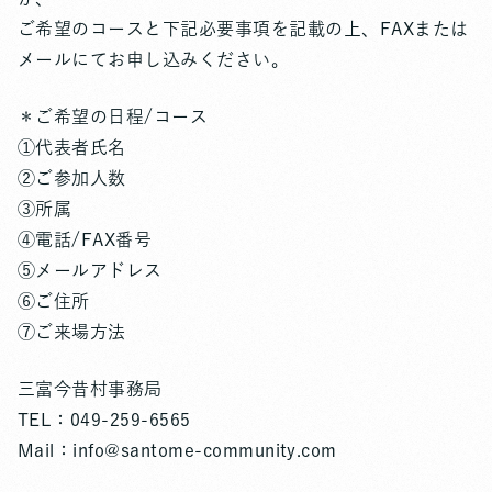
ご希望のコースと下記必要事項を記載の上、FAXまたは
メールにてお申し込みください。
＊ご希望の日程/コース
①代表者氏名
②ご参加人数
③所属
④電話/FAX番号
⑤メールアドレス
⑥ご住所
⑦ご来場方法
三富今昔村事務局
TEL：049-259-6565
Mail：info@santome-community.com