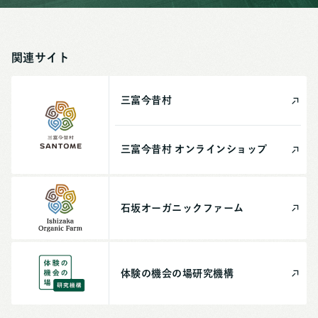
関連サイト
三富今昔村
三富今昔村
オンライン
ショップ
石坂
オーガニック
ファーム
体験の機会の場
研究機構