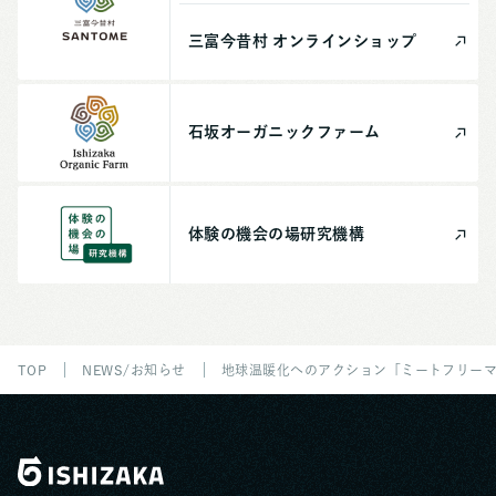
三富今昔村
オンライン
ショップ
石坂
オーガニック
ファーム
体験の機会の場
研究機構
TOP
NEWS/お知らせ
地球温暖化へのアクション「ミートフリー