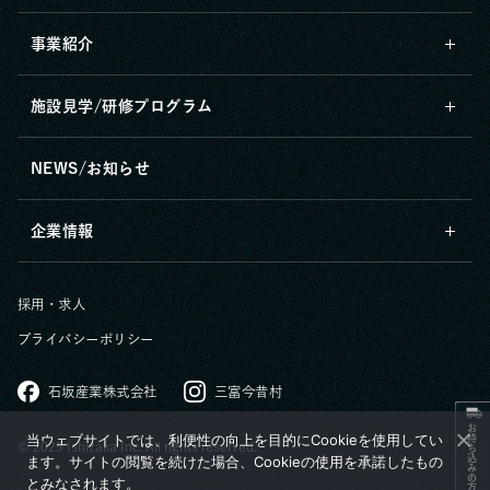
事業紹介
施設見学/研修プログラム
NEWS/お知らせ
企業情報
採用・求人
プライバシーポリシー
石坂産業株式会社
三富今昔村
お持ち込みの方へ
当ウェブサイトでは、利便性の向上を目的にCookieを使用してい
© 2025 Ishizaka Inc. All rights reserved.
ます。サイトの閲覧を続けた場合、Cookieの使用を承諾したもの
とみなされます。