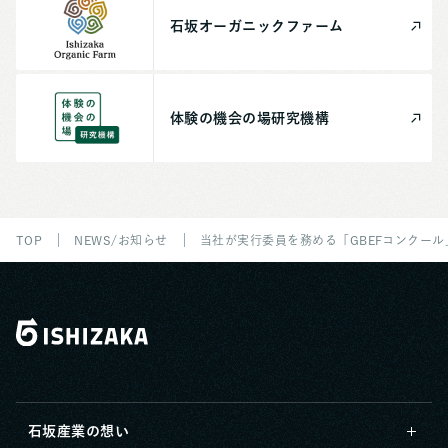
石坂
オーガニック
ファーム
体験の機会の場
研究機構
TOP
NEWS/お知らせ
当社が実行委員を務める「GBEFコンクー
石坂産業の想い