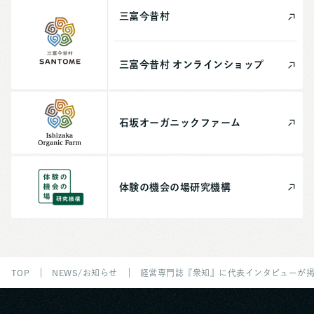
三富今昔村
三富今昔村
オンライン
ショップ
石坂
オーガニック
ファーム
体験の機会の場
研究機構
TOP
NEWS/お知らせ
経営専門誌『衆知』に代表インタビューが