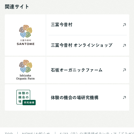
関連サイト
三富今昔村
三富今昔村
オンライン
ショップ
石坂
オーガニック
ファーム
体験の機会の場
研究機構