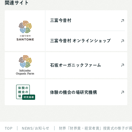
関連サイト
三富今昔村
三富今昔村
オンライン
ショップ
石坂
オーガニック
ファーム
体験の機会の場
研究機構
TOP
NEWS/お知らせ
財界「財界賞・経営者賞」授賞式の様子が