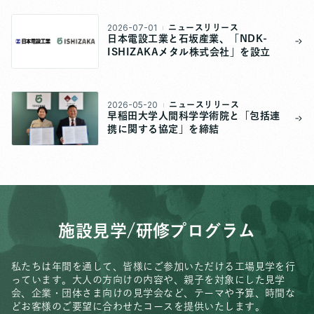
2026-07-01
ニュースリリース
日本電設工業と石坂産業、「NDK-
ISHIZAKAメタル株式会社」を設立
2026-05-20
ニュースリリース
早稲田大学人間科学学術院と「包括連
携に関する協定」を締結
施設見学/研修プログラム
私たちは年間を通して、皆様にご参加いただける工場見学を行
っています。
大人の方向けの内容や、親子を対象にした見学
会、
企業・団体さま向けの見学会など、
テーマや予算、時間な
どお客様のご要望に合わせたコースを提供いたします。