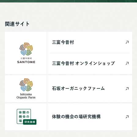
関連サイト
三富今昔村
三富今昔村
オンライン
ショップ
石坂
オーガニック
ファーム
体験の機会の場
研究機構