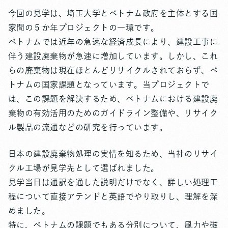
今回の見学は、埼玉大学とベトナム政府を主体とする国
家間の５か年プロジェクトの一環です。
ベトナムでは近年の急速な経済成長により、建設工事に
伴う建設廃棄物が急速に増加しています。しかし、これ
らの廃棄物は現在ほとんどリサイクルされておらず、ベ
トナムの国家課題となっています。当プロジェクトで
は、この課題を解決するため、ベトナムにおける建設廃
棄物の有効活用のためのガイドライン整備や、リサイク
ル製品の流通などの研究を行っています。
日本の建設廃棄物処理の実情を知るため、当社のリサイ
クル工場が見学先として選ばれました。
見学当日は通訳を通した説明だけでなく、詳しい処理工
程について直接アテンドと英語でやり取りし、理解を深
めました。
特に、ベトナムの課題でもある分別について、風力や磁