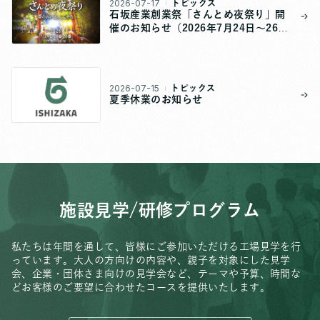
2026-07-17
トピックス
石坂産業創業祭「さんとめ夜祭り」開
催のお知らせ（2026年7月24日～26
日）
2026-07-15
トピックス
夏季休業のお知らせ
施設見学/研修プログラム
私たちは年間を通して、皆様にご参加いただける工場見学を行
っています。
大人の方向けの内容や、親子を対象にした見学
会、
企業・団体さま向けの見学会など、
テーマや予算、時間な
どお客様のご要望に合わせたコースを提供いたします。