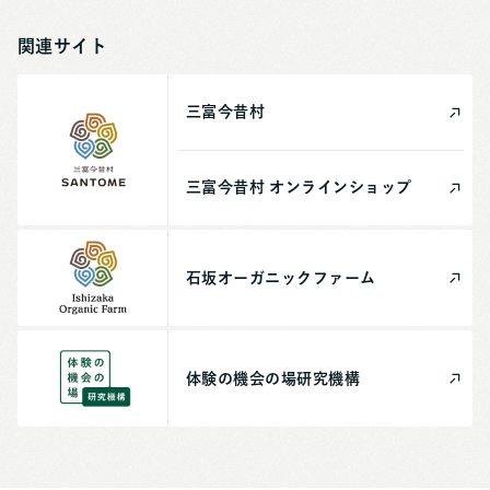
関連サイト
三富今昔村
三富今昔村
オンライン
ショップ
石坂
オーガニック
ファーム
体験の機会の場
研究機構