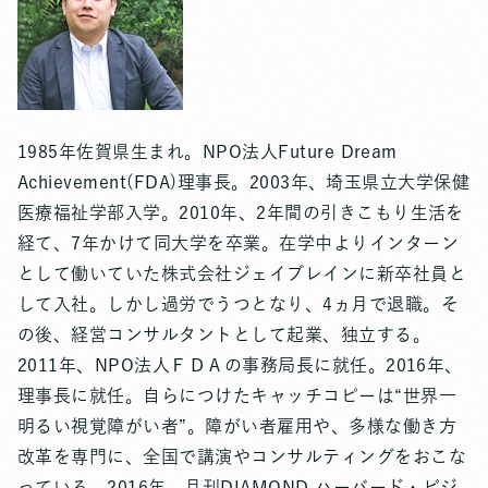
1985年佐賀県生まれ。NPO法人Future Dream
Achievement(FDA)理事長。2003年、埼玉県立大学保健
医療福祉学部入学。2010年、2年間の引きこもり生活を
経て、7年かけて同大学を卒業。在学中よりインターン
として働いていた株式会社ジェイブレインに新卒社員と
して入社。しかし過労でうつとなり、4ヵ月で退職。そ
の後、経営コンサルタントとして起業、独立する。
2011年、NPO法人ＦＤＡの事務局長に就任。2016年、
理事長に就任。自らにつけたキャッチコピーは“世界一
明るい視覚障がい者”。障がい者雇用や、多様な働き方
改革を専門に、全国で講演やコンサルティングをおこな
っている。2016年、月刊DIAMOND ハーバード・ビジ