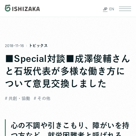
JP
EN
2018-11-16
トピックス
■Special対談■成澤俊輔さん
と石坂代表が多様な働き方に
ついて意見交換しました
# 共創・協働
# その他
心の不調や引きこもり、障がいを持
つ方など、就労困難者と呼ばれる