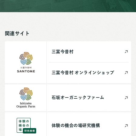
関連サイト
三富今昔村
三富今昔村
オンライン
ショップ
石坂
オーガニック
ファーム
体験の機会の場
研究機構