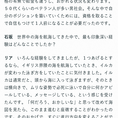
格の有無で給金も違うし、おかれる状況も変わります。
５０代くらいのベテラン人が多い男社会。そんな中で自
分のポジションを築いていくためには、資格を取ること
で自信もつけて１人前になることが必要だったのです。
石坂
世界中の海を航海してきた中で、最も印象深い経
験はどんなことでしたか？
リア
いろんな経験をしてきましたが、１つあげるとす
るなら、イギリス界隈の海を航海していたとき、イルカ
が変わった泳ぎ方をしていたことに気付きました。イル
カは通常だと、頭から海に入って泳ぎますが、そのとき
は横向きで、ムリな姿勢で必死に泳いで自分に何かアピ
ールしている、メッセージしている、という感じを受け
たんです。「何だろう、おかしいな」と思って改めて海
図を見たら、このまま進むと座礁することがわかったの
です。そのおかげで、すぐに進行方向を変えることがで