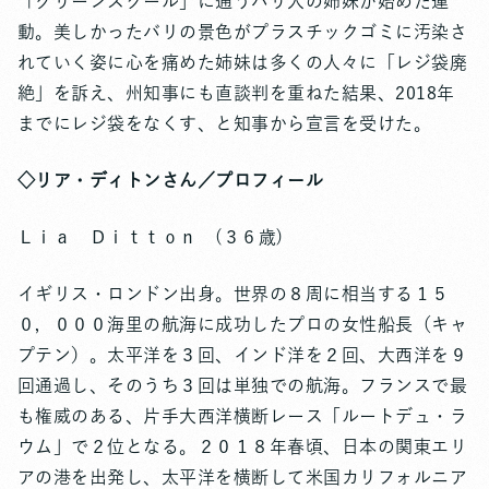
「グリーンスクール」に通うバリ人の姉妹が始めた運
動。美しかったバリの景色がプラスチックゴミに汚染さ
れていく姿に心を痛めた姉妹は多くの人々に「レジ袋廃
絶」を訴え、州知事にも直談判を重ねた結果、2018年
までにレジ袋をなくす、と知事から宣言を受けた。
◇リア・ディトンさん／プロフィール
Ｌｉａ Ｄｉｔｔｏｎ (３６歳)
イギリス・ロンドン出身。世界の８周に相当する１５
０，０００海里の航海に成功したプロの女性船長（キャ
プテン）。太平洋を３回、インド洋を２回、大西洋を９
回通過し、そのうち３回は単独での航海。フランスで最
も権威のある、片手大西洋横断レース「ルートデュ・ラ
ウム」で２位となる。２０１８年春頃、日本の関東エリ
アの港を出発し、太平洋を横断して米国カリフォルニア